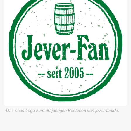
Das neue Logo zum 20-jährigen Bestehen von jever-fan.de.