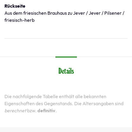
Rückseite
Aus dem friesischen Brauhaus zu Jever / Jever / Pilsener /
friesisch-herb
Details
Die nachfolgende Tabelle enthält alle bekannten
Eigenschaften des Gegenstands. Die Altersangaben sind
berechnet
bzw.
definitiv
.