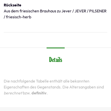
Rückseite
Aus dem friesischen Brauhaus zu Jever / JEVER / PILSENER
/ friesisch-herb
Details
Die nachfolgende Tabelle enthält alle bekannten
Eigenschaften des Gegenstands. Die Altersangaben sind
berechnet
bzw.
definitiv
.