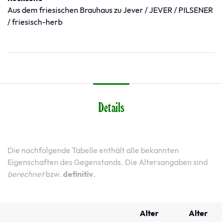
Aus dem friesischen Brauhaus zu Jever / JEVER / PILSENER
/ friesisch-herb
Details
Die nachfolgende Tabelle enthält alle bekannten
Eigenschaften des Gegenstands. Die Altersangaben sind
berechnet
bzw.
definitiv
.
Alter
Alter