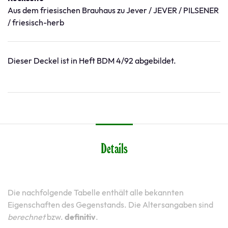
Aus dem friesischen Brauhaus zu Jever / JEVER / PILSENER
/ friesisch-herb
Dieser Deckel ist in Heft BDM 4/92 abgebildet.
Details
Die nachfolgende Tabelle enthält alle bekannten
Eigenschaften des Gegenstands. Die Altersangaben sind
berechnet
bzw.
definitiv
.