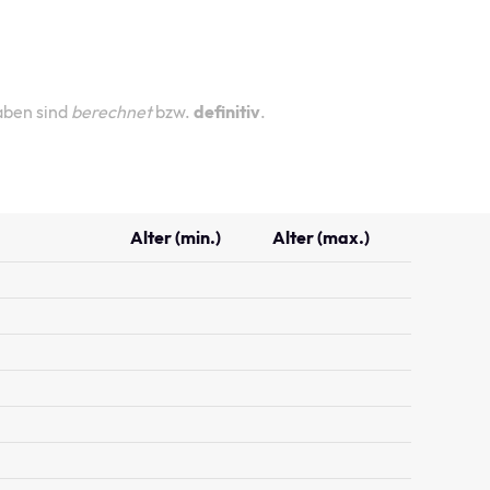
aben sind
berechnet
bzw.
definitiv
.
Alter (min.)
Alter (max.)