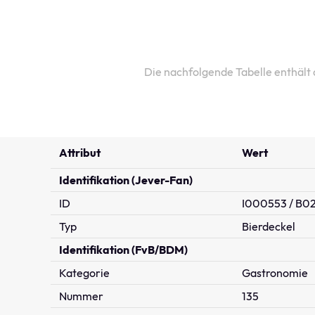
Die nachfolgende Tabelle enthält
Attribut
Wert
Identifikation (Jever-Fan)
ID
I000553 / B02
Typ
Bierdeckel
Identifikation (FvB/BDM)
Kategorie
Gastronomie
Nummer
135