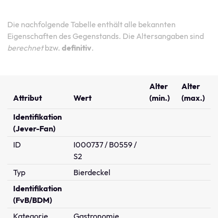
Die nachfolgende Tabelle enthält alle bekannten
Eigenschaften des Gegenstands. Die Altersangaben sind
berechnet
bzw.
definitiv
.
Alter
Alter
Attribut
Wert
(min.)
(max.)
Identifikation
(Jever-Fan)
ID
I000737 / B0559 /
S2
Typ
Bierdeckel
Identifikation
(FvB/BDM)
Kategorie
Gastronomie