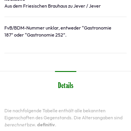
Aus dem Friesischen Brauhaus zu Jever / Jever
FvB/BDM-Nummer unklar, entweder “Gastronomie
187” oder “Gastronomie 252”.
Details
Die nachfolgende Tabelle enthält alle bekannten
Eigenschaften des Gegenstands. Die Altersangaben sind
berechnet
bzw.
definitiv
.