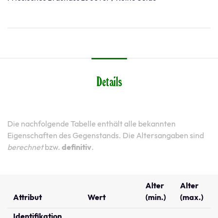
Details
Die nachfolgende Tabelle enthält alle bekannten
Eigenschaften des Gegenstands. Die Altersangaben sind
berechnet
bzw.
definitiv
.
Alter
Alter
Attribut
Wert
(min.)
(max.)
Identifikation